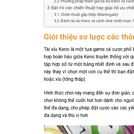
Phương pháp tham gia tài xỉu Keno và cách 
Bật mí các chiến thuật hay giúp tối ưu chi
Chiến thuật gấp thếp (Martingale)
Đánh tài xỉu Keno và cách chơi chiến lược 1
Giới thiệu sơ lược các thô
Tài xỉu Keno là một tựa game cá cược phổ 
hợp hoàn hảo giữa Keno truyền thống với qu
tập hợp số từ một bảng nhất định và sau đó
này thay vì chọn một con cụ thể thì bạn đặt
hoặc xỉu (tổng thấp).
Hình thức chơi này mang đến sự đơn giản, d
chơi không thể cuốn hút hơn dành cho ngườ
thể đa dạng, cho phép đặt cược vào các yếu
đa dạng và thú vị hơn.