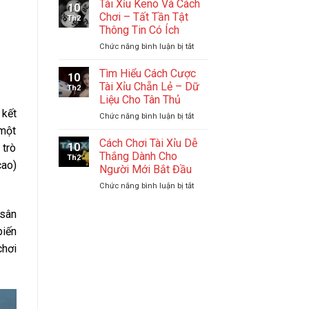
Chơi
Gì?
Tài Xỉu Keno Và Cách
Quả
10
Tài
–
Chơi – Tất Tần Tật
Th2
Xỉu
Giải
Thông Tin Có Ích
Sảnh
Đáp
Chức năng bình luận bị tắt
ở
Rồng
Thắc
Tài
–
Mắc
Xỉu
Sân
Tìm Hiểu Cách Cược
10
Keno
Chơi
Tài Xỉu Chẵn Lẻ – Dữ
Th2
Và
Hot
Liệu Cho Tân Thủ
Cách
Nhất
 kết
Chức năng bình luận bị tắt
ở
Chơi
Năm
Tìm
–
 một
2025
Hiểu
Tất
Cách Chơi Tài Xỉu Dễ
10
 trò
Cách
Tần
Thắng Dành Cho
Th2
Cược
cao)
Tật
Người Mới Bắt Đầu
Tài
Thông
Chức năng bình luận bị tắt
ở
Xỉu
Tin
Cách
Chẵn
Có
Chơi
Lẻ
Ích
 sân
Tài
–
biến
Xỉu
Dữ
Dễ
Liệu
chơi
Thắng
Cho
Dành
Tân
Cho
Thủ
Người
Mới