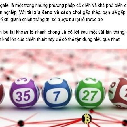
ngale, là một trong những phương pháp cổ điển và khá phổ biến 
n nghiệp. Với
tài xỉu Keno và cách chơi
gấp thếp, bạn sẽ gấp
 khi giành chiến thắng thì sẽ được bù lại lỗ trước đó.
 bù lại khoản lỗ nhanh chóng và có lời sau một vài lần thắng.
 khá lớn của chiến thuật này để có thể tận dụng hiệu quả nhất.