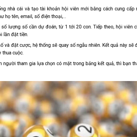
ng nhà cái và tạo tài khoản hội viên mới bằng cách cung cấp
ư họ tên, email, số điện thoại,…
ố lượng số cần dự đoán, từ 1 tới 20 con. Tiếp theo, hội viên 
lần đặt tiền.
số và đặt cược, hệ thống sẽ quay số ngẫu nhiên. Kết quả này sẽ 
y thua cuộc.
 người tham gia lựa chọn có mặt trong bảng kết quả, thì bạn t