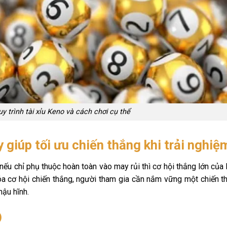
 trình tài xỉu Keno và cách chơi cụ thể
 giúp tối ưu chiến thắng khi trải nghi
 nếu chỉ phụ thuộc hoàn toàn vào may rủi thì cơ hội thắng lớn của
 hóa cơ hội chiến thắng, người tham gia cần nắm vững một chiến t
hậu hĩnh.
)