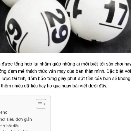
in được tổng hợp lại nhằm giúp những ai mới biết tới sân chơi nà
ưởng đam mê thách thức vận may của bản thân mình. Đặc biệt vớ
 lược tài tình, đảm bảo từng giây phút đặt tiền của bạn sẽ không
 thêm nhiều dữ liệu hay ho qua ngay bài viết dưới đây.
 Keno
hơi siêu đơn giản
 mới bắt đầu