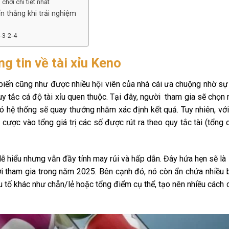
chơi chi tiết nhất
ến thắng khi trải nghiệm
-3-2-4
ng tin về tài xỉu Keno
biến cũng như được nhiều hội viên của nhà cái ưa chuộng nhờ sự
y tắc cá độ tài xỉu quen thuộc. Tại đây, người tham gia sẽ chọn
 hệ thống sẽ quay thưởng nhằm xác định kết quả. Tuy nhiên, với
 cược vào tổng giá trị các số được rút ra theo quy tắc tài (tổng 
ễ hiểu nhưng vẫn đầy tính may rủi và hấp dẫn. Đây hứa hẹn sẽ là
i tham gia trong năm 2025. Bên cạnh đó, nó còn ẩn chứa nhiều 
 tố khác như chẵn/lẻ hoặc tổng điểm cụ thể, tạo nên nhiều cách 