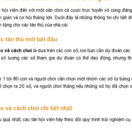
 hội viên đến với một sân chơi cá cược trực tuyến vô cùng đán
n giản và cơ hội thắng lớn. Dưới đây là những thông tin chi tiết 
 tặng cho các tân thủ của nhà cái.
ác tân thủ mới bắt đầu
no và cách chơi
là dựa trên các con số, nơi bạn cần dự đoán các
t, số lượng các số tham gia dự đoán có thể dao động, nhưng t
ừ 1 tới 80 con và người chơi cần chọn một nhóm các số từ bảng 
ể chọn ra 20 số, và người chơi thắng nếu những số họ đã chọn 
o và cách chơi chi tiết nhất
 quả nhất, các tân hội viên hãy theo dõi quy trình trải nghiệm cụ 